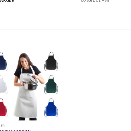
FARGER
00 Sort, 01 Hvit
LER