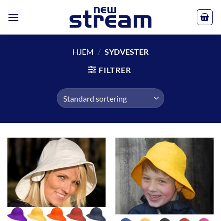
Skip
to
content
HJEM
/
SYDVESTER
FILTRER