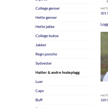
College genser
HATT
301
Hette genser
Logg
Hette jakke
College bukse
Jakker
Regn poncho
Sydvester
Hatter & andre hodeplagg
Luer
Caps
HATT
Buff
320