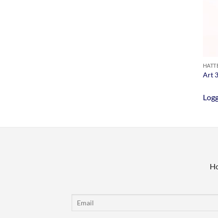
HATT
Art 
Logg
Ho