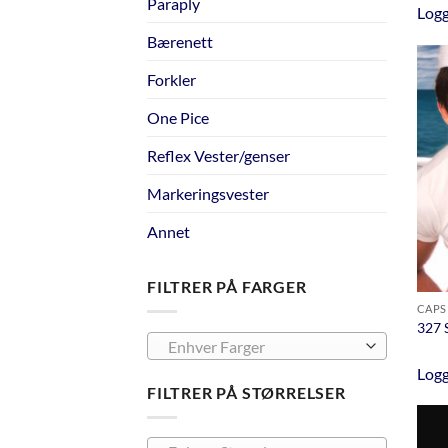
Paraply
Logg
Bærenett
Forkler
One Pice
Reflex Vester/genser
Markeringsvester
Annet
FILTRER PÅ FARGER
CAPS
327 
Enhver Farger
Logg
FILTRER PÅ STØRRELSER