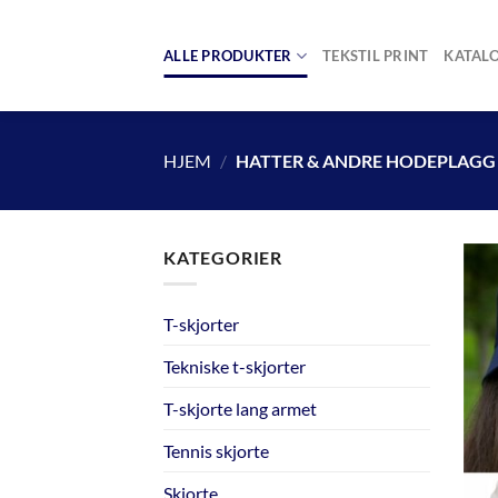
Skip
to
ALLE PRODUKTER
TEKSTIL PRINT
KATAL
content
HJEM
/
HATTER & ANDRE HODEPLAGG
KATEGORIER
T-skjorter
Tekniske t-skjorter
T-skjorte lang armet
Tennis skjorte
Skjorte