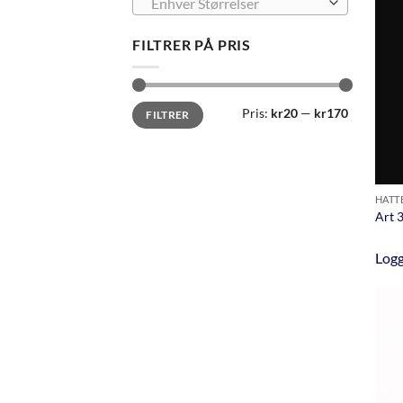
Enhver Størrelser
FILTRER PÅ PRIS
Min.
Makspris
Pris:
kr20
—
kr170
FILTRER
pris
HATT
Art 
Logg