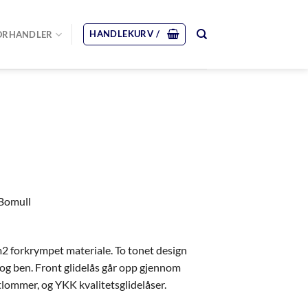
HANDLEKURV /
ORHANDLER
 Bomull
m2 forkrympet materiale. To tonet design
og ben. Front glidelås går opp gjennom
tlommer, og YKK kvalitetsglidelåser.