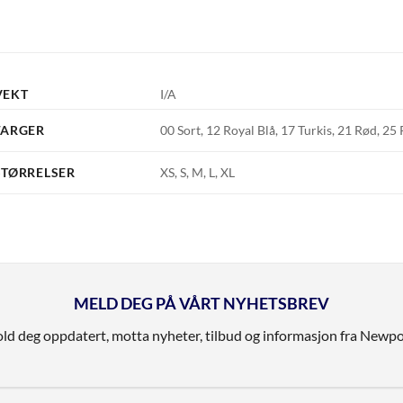
VEKT
I/A
FARGER
00 Sort, 12 Royal Blå, 17 Turkis, 21 Rød, 25
STØRRELSER
XS, S, M, L, XL
MELD DEG PÅ VÅRT NYHETSBREV
ld deg oppdatert, motta nyheter, tilbud og informasjon fra Newpo