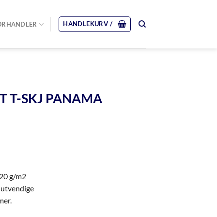
HANDLEKURV /
ORHANDLER
T T-SKJ PANAMA
220 g/m2
e utvendige
mer.