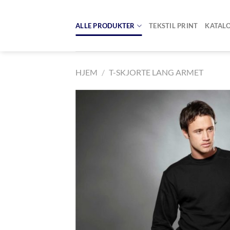
Skip
to
ALLE PRODUKTER
TEKSTIL PRINT
KATAL
content
HJEM
/
T-SKJORTE LANG ARMET