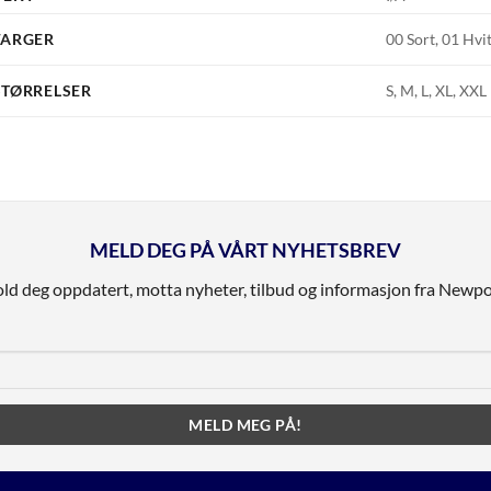
FARGER
00 Sort, 01 Hvi
STØRRELSER
S, M, L, XL, XXL
MELD DEG PÅ VÅRT NYHETSBREV
ld deg oppdatert, motta nyheter, tilbud og informasjon fra Newpo