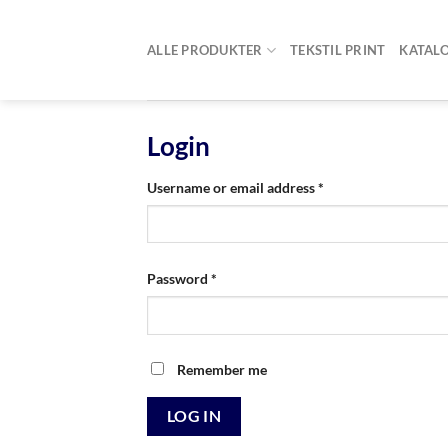
Skip
to
ALLE PRODUKTER
TEKSTIL PRINT
KATAL
content
Login
Username or email address
*
Password
*
Remember me
LOG IN