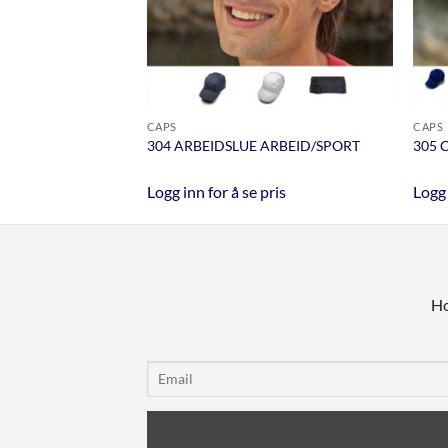
CAPS
CAPS
304 ARBEIDSLUE ARBEID/SPORT
305 
pris
Logg inn for å se pris
Logg 
Ho