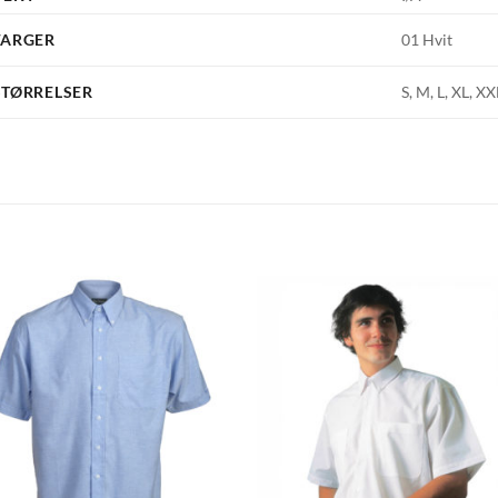
FARGER
01 Hvit
STØRRELSER
S, M, L, XL, XX