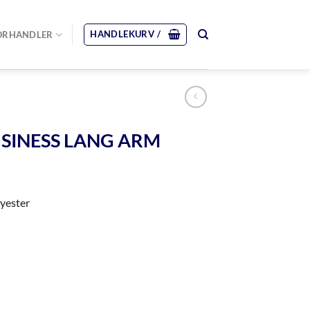
HANDLEKURV /
ORHANDLER
USINESS LANG ARM
yester