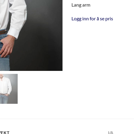
Lang arm
Logg inn for å se pris
VEKT
I/A