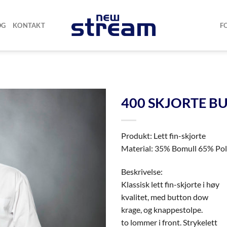
OG
KONTAKT
F
400 SKJORTE B
Produkt: Lett fin-skjorte
Material: 35% Bomull 65% Pol
Beskrivelse:
Klassisk lett fin-skjorte i høy
kvalitet, med button dow
krage, og knappestolpe.
to lommer i front. Strykelett