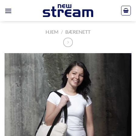
Skip
to
content
HJEM
/
BÆRENETT